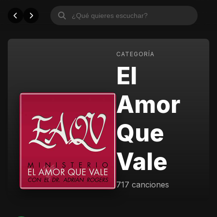
CATEGORÍA
El
Amor
Que
Vale
717 canciones