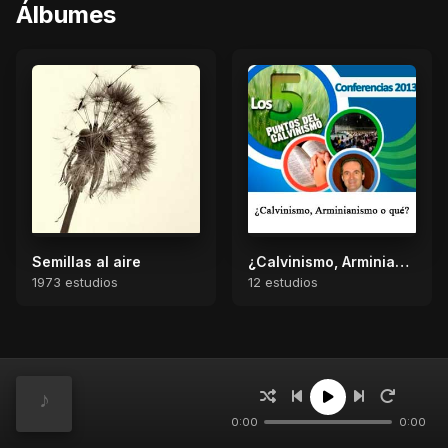
Álbumes
Semillas al aire
¿Calvinismo, Arminianismo o qué?
1973 estudios
12 estudios
Estudios
0:00
0:00
Programación - 27 de Febrero de 2025
1
Semillas al aire con el hermano Raúl