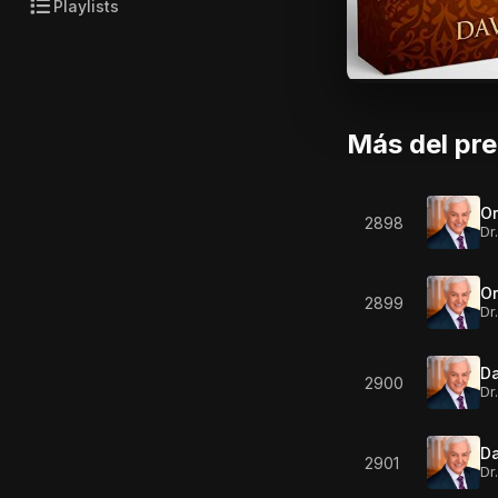
Playlists
Más del pr
Or
2898
Dr
Or
2899
Dr
Da
2900
Dr
Da
2901
Dr