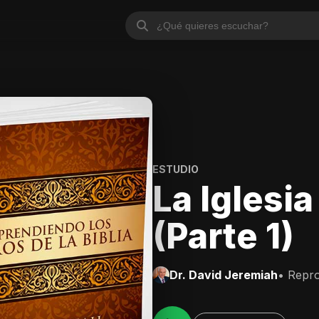
ESTUDIO
La Iglesia
(Parte 1)
Dr. David Jeremiah
• Repr